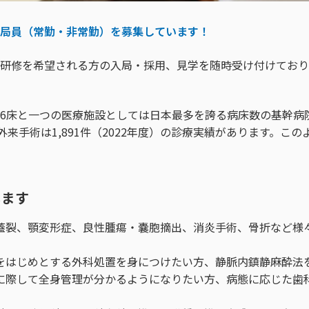
局員（常勤・非常勤）を募集しています！
研修を希望される方の入局・採用、見学を随時受け付けており
376床と一つの医療施設としては日本最多を誇る病床数の基幹病
外来手術は1,891件（2022年度）の診療実績があります。こ
します
蓋裂、顎変形症、良性腫瘍・嚢胞摘出、消炎手術、骨折など様
をはじめとする外科処置を身につけたい方、静脈内鎮静麻酔法
に際して全身管理が分かるようになりたい方、病態に応じた歯