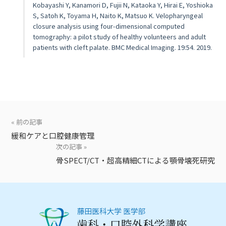
Kobayashi Y, Kanamori D, Fujii N, Kataoka Y, Hirai E, Yoshioka
S, Satoh K, Toyama H, Naito K, Matsuo K. Velopharyngeal
closure analysis using four-dimensional computed
tomography: a pilot study of healthy volunteers and adult
patients with cleft palate. BMC Medical Imaging. 19:54. 2019.
« 前の記事
緩和ケアと口腔健康管理
次の記事 »
骨SPECT/CT・超高精細CTによる顎骨壊死研究