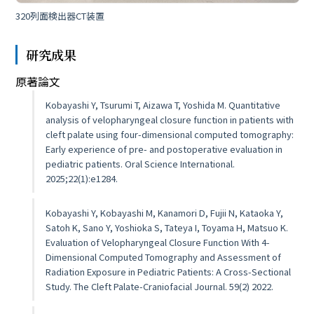
320列面検出器CT装置
研究成果
原著論文
Kobayashi Y, Tsurumi T, Aizawa T, Yoshida M. Quantitative
analysis of velopharyngeal closure function in patients with
cleft palate using four-dimensional computed tomography:
Early experience of pre- and postoperative evaluation in
pediatric patients. Oral Science International.
2025;22(1):e1284.
Kobayashi Y, Kobayashi M, Kanamori D, Fujii N, Kataoka Y,
Satoh K, Sano Y, Yoshioka S, Tateya I, Toyama H, Matsuo K.
Evaluation of Velopharyngeal Closure Function With 4-
Dimensional Computed Tomography and Assessment of
Radiation Exposure in Pediatric Patients: A Cross-Sectional
Study. The Cleft Palate-Craniofacial Journal. 59(2) 2022.