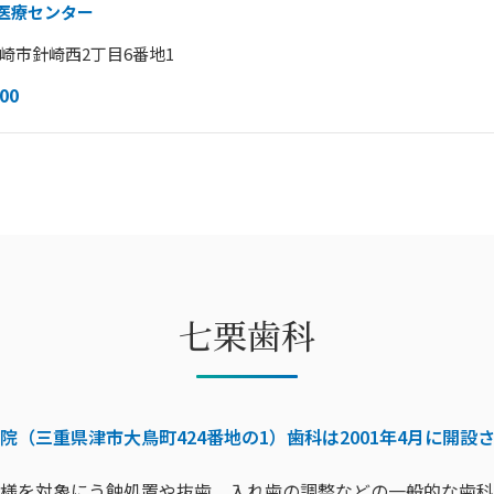
医療センター
県岡崎市針崎西2丁目6番地1
00
七栗歯科
院（三重県津市大鳥町424番地の1）歯科は2001年4月に開設
様を対象にう蝕処置や抜歯、入れ歯の調整などの一般的な歯科